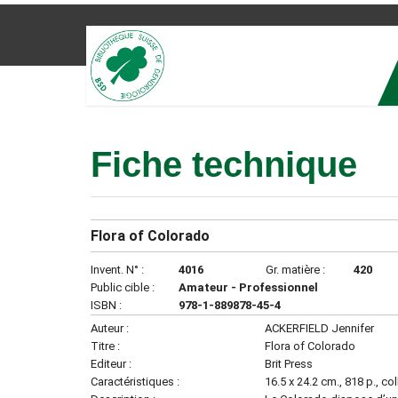
Fiche technique
Flora of Colorado
Invent. N° :
4016
Gr. matière :
420
Public cible :
Amateur - Professionnel
ISBN :
978-1-889878-45-4
Auteur :
ACKERFIELD Jennifer
Titre :
Flora of Colorado
Editeur :
Brit Press
Caractéristiques :
16.5 x 24.2 cm., 818 p., col