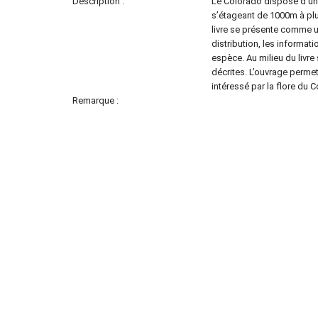
Description :
Le Colorado dispose d’un
s’étageant de 1000m à plu
livre se présente comme u
distribution, les informati
espèce. Au milieu du livre
décrites. L’ouvrage permet
intéressé par la flore du C
Remarque :