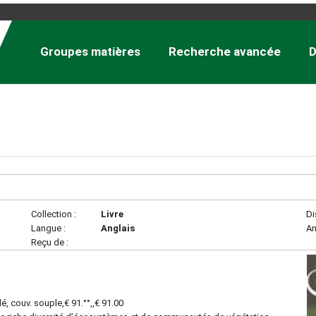
Groupes matières
Recherche avancée
D
Collection :
Livre
Di
Langue :
Anglais
An
Reçu de :
lé, couv. souple,€ 91.°°,,€ 91.00