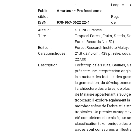
:
Langue
Public
Amateur - Professionnel
:
cible :
Reçu
ISBN :
978-967-0622 22-4
de :
Auteur :
S .P. NG, Francis
Titre :
Tropical Forest, Fruits, Seeds, 
Forest Records No. 52)
Editeur :
Forest Research Institute Malaysi
Caractéristiques :
21.8 x 27.5 cm., 429 p., relié, cou
227.00
Description :
Forêt tropicale :Fruits, Graines, S
présente une interprétation origin
la structure des fruits et des gra
la germination, du développemen
l’architecture des arbres, de pl
de Malaisie appartenant à 300 gen
tropicaux. Il explore également la 
morphogenèse de l’arbre et la str
tropicales. Un premier ouvrage ava
été complètement remis à jour s
classification taxonomique des pla
pages sont consacrées à l’illust