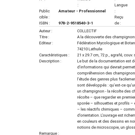
:
Langue
Public
Amateur - Professionnel
:
cible :
Reçu
ISBN :
978-2-9518540-3-1
de :
Auteur :
COLLECTIF
Titre :
A la découverte des champignon
Editeur :
Fédération Mycologique et Botan
74210 Lathuile
Caractéristiques :
21 x 29.7 cm, 72 p., agrafé, couv.
Description :
Le but de la documentation est d
d’informations qui devrait permet
compréhension des champignons 
l’étude des genres plus facilemen
sont développés : qu’est-ce qu’u
un champignon - la récolte des 
récolte – que regarder en premier
sporée – silhouettes et profils
– les réactifs chimiques – commen
d’orientation. L’ouvrage est riche
en couleurs et des dessins en noi
notions de microscopie, un glossa
Remarque :