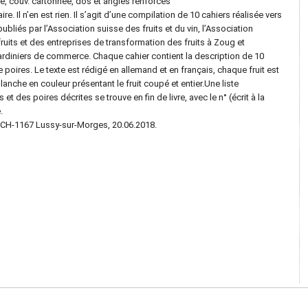
é, couv. cartonnée, dos et angles renforcés
ire. Il n’en est rien. Il s’agit d’une compilation de 10 cahiers réalisée vers
ubliés par l’Association suisse des fruits et du vin, l’Association
its et des entreprises de transformation des fruits à Zoug et
jardiniers de commerce. Chaque cahier contient la description de 10
oires. Le texte est rédigé en allemand et en français, chaque fruit est
 planche en couleur présentant le fruit coupé et entier.Une liste
 des poires décrites se trouve en fin de livre, avec le n° (écrit à la
.
, CH-1167 Lussy-sur-Morges, 20.06.2018.