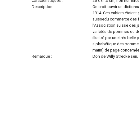
Caractéristiques :
26 x 31.3 cm, non numérot
Description :
On croit ouvrir un dictionna
1914. Ces cahiers étaient p
suissedu commerce des fru
l’Association suisse des 
variétés de pommes ou de p
illustré par une très belle
alphabétique des pommes et
main!) de page concernée
Remarque :
Don de Willy Streckeisen